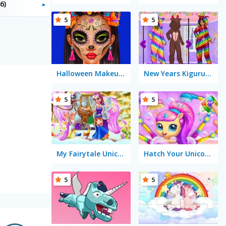
6)
5
5
Halloween Makeup Trends
New Years Kigurumi
5
5
My Fairytale Unicorn
Hatch Your Unicorn Idol
5
5