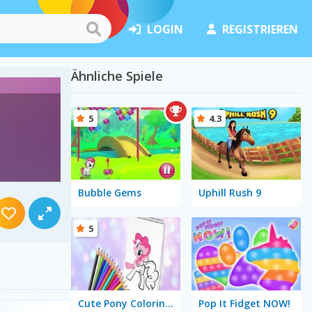
LOGIN
REGISTRIEREN
Ähnliche Spiele
5
4.3
Bubble Gems
Uphill Rush 9
5
Cute Pony Coloring Book
Pop It Fidget NOW!