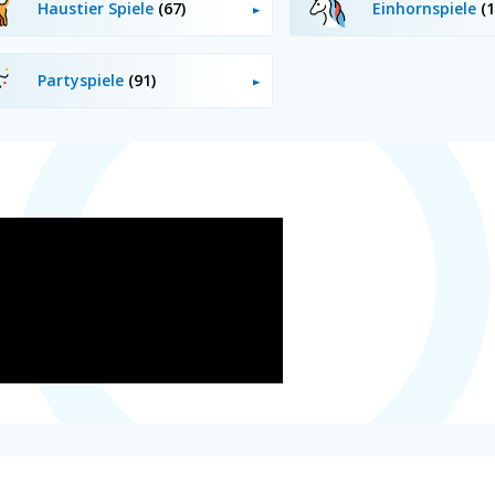
Haustier Spiele
(67)
Einhornspiele
(1
Partyspiele
(91)