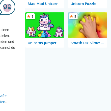
Mad Mad Unicorn
Unicorn Puzzle
5
5
seinen
pielen.
unden und
Unicorns Jumper
Smash DIY Slime: Fidget Slimy
 kannst du
afte
rten
...