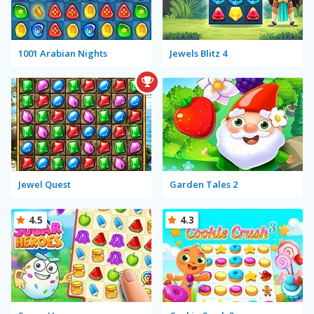
1001 Arabian Nights
Jewels Blitz 4
Jewel Quest
Garden Tales 2
4.5
4.3