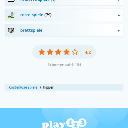
retro spiele
(79)
brettspiele
4.2
Stimmenzahl: 154
kostenlose spiele
flipper