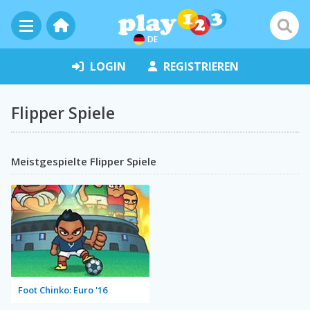
DE
LOGIN
REGISTRIEREN
Flipper Spiele
Meistgespielte Flipper Spiele
Foot Chinko: Euro '16