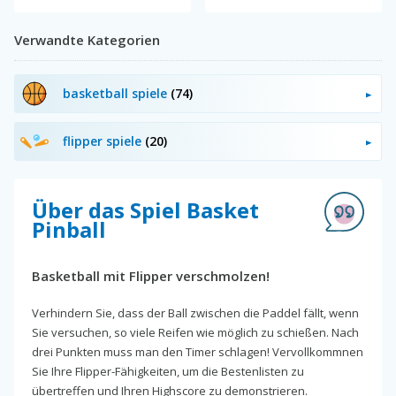
Verwandte Kategorien
basketball spiele
(74)
flipper spiele
(20)
Über das Spiel Basket
Pinball
Basketball mit Flipper verschmolzen!
Verhindern Sie, dass der Ball zwischen die Paddel fällt, wenn
Sie versuchen, so viele Reifen wie möglich zu schießen. Nach
drei Punkten muss man den Timer schlagen! Vervollkommnen
Sie Ihre Flipper-Fähigkeiten, um die Bestenlisten zu
übertreffen und Ihren Highscore zu demonstrieren.