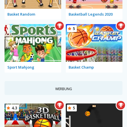
Basket Random
Basketball Legends 2020
5
Sport Mahjong
Basket Champ
WERBUNG
4.3
5