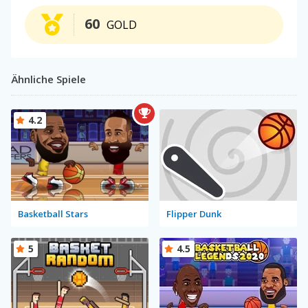
60
GOLD
Ähnliche Spiele
4.2
Basketball Stars
Flipper Dunk
5
4.5