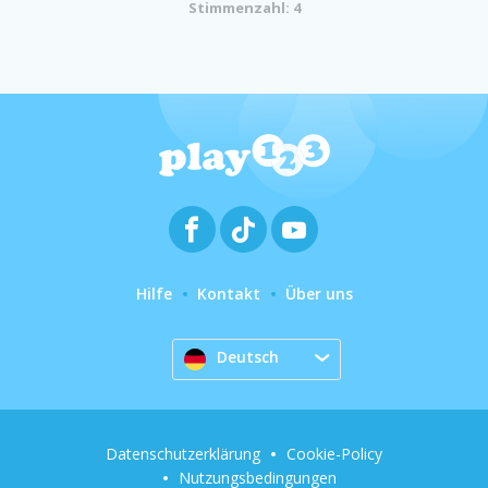
Stimmenzahl: 4
Hilfe
Kontakt
Über uns
Deutsch
Datenschutzerklärung
Cookie-Policy
Nutzungsbedingungen