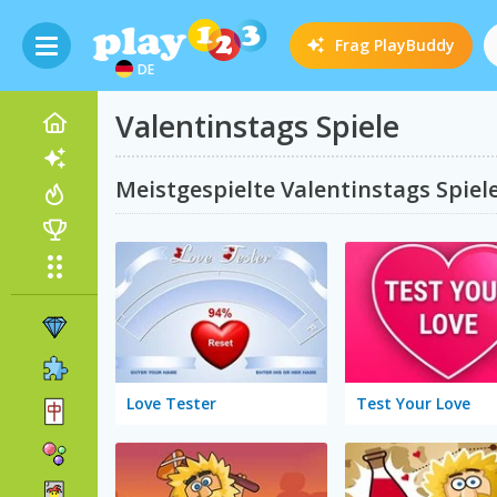
Frag
PlayBuddy
DE
Valentinstags Spiele
Meistgespielte Valentinstags Spiel
Love Tester
Test Your Love