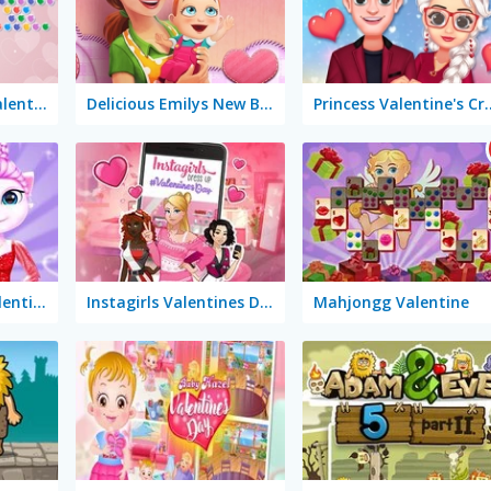
Bubble Shooter Valentine
Delicious Emilys New Beginning Valentine's Edition
Princess Vale
Angela Perfect Valentine's
Instagirls Valentines Dress Up
Mahjongg Valentine