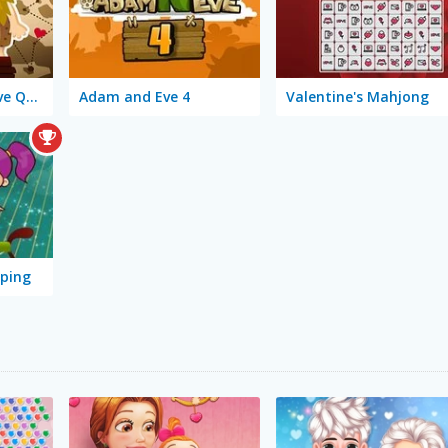
Adam and Eve: Love Quest
Adam and Eve 4
Valentine's Mahjong
mping