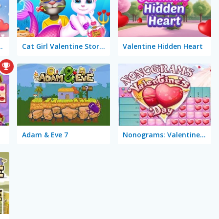
ntine's Crush
Cat Girl Valentine Story Deep Water
Valentine Hidden Heart
Adam & Eve 7
Nonograms: Valentine's Day