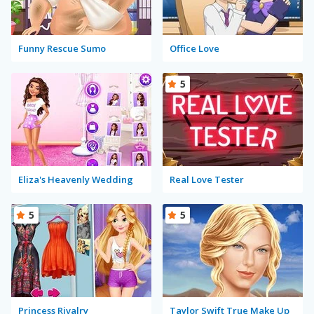
Funny Rescue Sumo
Office Love
5
Eliza's Heavenly Wedding
Real Love Tester
5
5
Princess Rivalry
Taylor Swift True Make Up