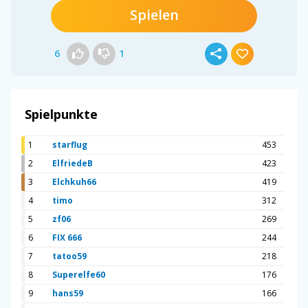
Spielen
6
1
Spielpunkte
1
starflug
453
2
ElfriedeB
423
3
Elchkuh66
419
4
timo
312
5
zf06
269
6
FIX 666
244
7
tatoo59
218
8
Superelfe60
176
9
hans59
166