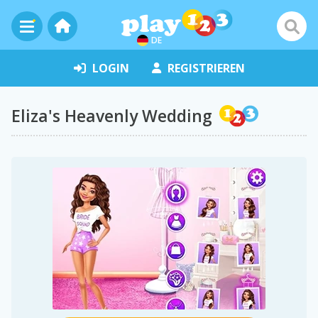
DE
LOGIN
REGISTRIEREN
Eliza's Heavenly Wedding