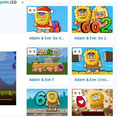
piele
(22)
5
Adam & Eve: Go Xmas
Adam & Eve: Go 2
5
5
Adam & Eve 7
Adam & Eve: Crossy River
5