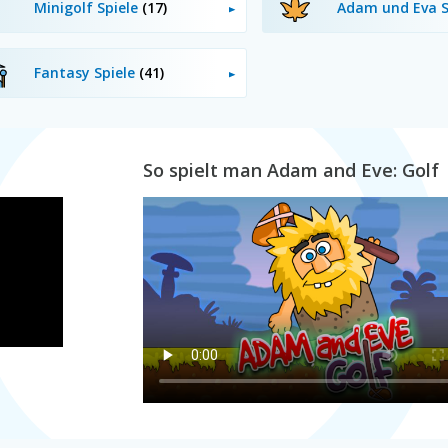
Minigolf Spiele
(17)
Adam und Eva S
Fantasy Spiele
(41)
So spielt man Adam and Eve: Golf