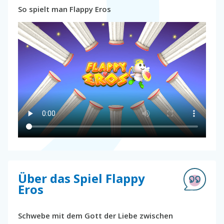
So spielt man Flappy Eros
Über das Spiel Flappy
Eros
Schwebe mit dem Gott der Liebe zwischen