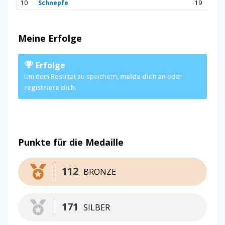
10
Schnepfe
19
Meine Erfolge
Erfolge
Um dein Resultat zu speichern,
melde dich an
oder
registriere dich
.
Punkte für die Medaille
112
BRONZE
171
SILBER