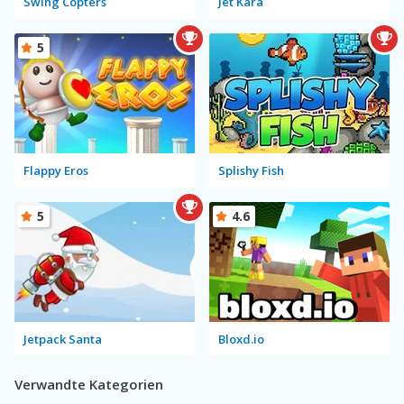
Swing Copters
Jet Kara
5
Flappy Eros
Splishy Fish
5
4.6
Jetpack Santa
Bloxd.io
Verwandte Kategorien