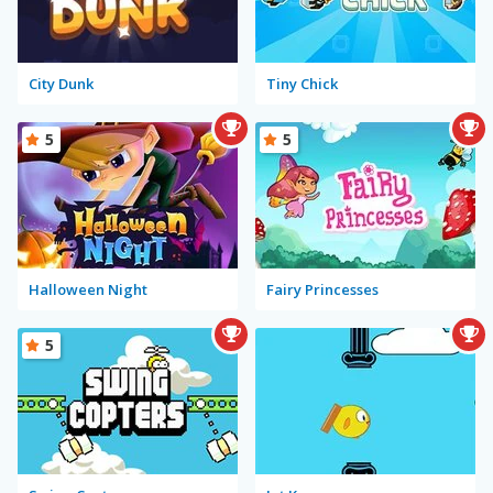
City Dunk
Tiny Chick
5
5
Halloween Night
Fairy Princesses
5