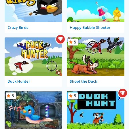
Crazy Birds
Happy Bubble Shooter
5
Duck Hunter
Shoot the Duck
5
5