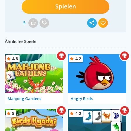
Spielen
5
Ähnliche Spiele
4.8
4.2
Mahjong Gardens
Angry Birds
5
4.2