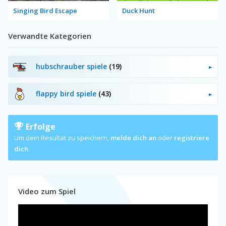
Singing Bird Escape
Duck Hunt
Verwandte Kategorien
hubschrauber spiele
(19)
flappy bird spiele
(43)
Erfolge
Um dein Resultat zu speichern,
melde dich an
oder
registriere
dich
.
Video zum Spiel