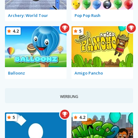
Archery: World Tour
Pop Pop Rush
4.2
5
Balloonz
Amigo Pancho
WERBUNG
5
4.2