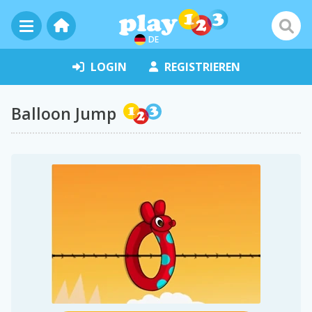
DE
LOGIN
REGISTRIEREN
Balloon Jump