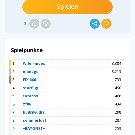
Spielen
3
Spielpunkte
1
Wiler-moos
3.384
2
manögu
3.213
3
FIX 666
733
4
starflug
490
5
tatoo59
466
6
zf06
434
7
hudriwudri
298
8
sommerlust
287
9
♥BAYONET♥
253