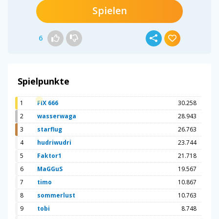
Spielen
6
Spielpunkte
1
FIX 666
30.258
2
wasserwaga
28.943
3
starflug
26.763
4
hudriwudri
23.744
5
Faktor1
21.718
6
MaGGuS
19.567
7
timo
10.867
8
sommerlust
10.763
9
tobi
8.748