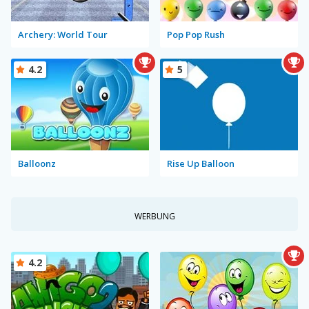
Archery: World Tour
Pop Pop Rush
4.2
5
Balloonz
Rise Up Balloon
WERBUNG
4.2