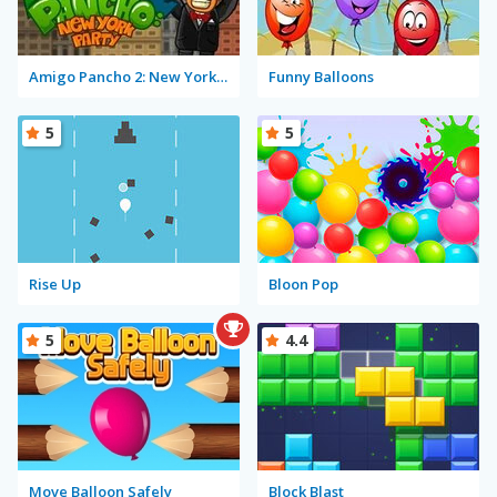
Amigo Pancho 2: New York Party
Funny Balloons
5
5
Rise Up
Bloon Pop
5
4.4
Move Balloon Safely
Block Blast