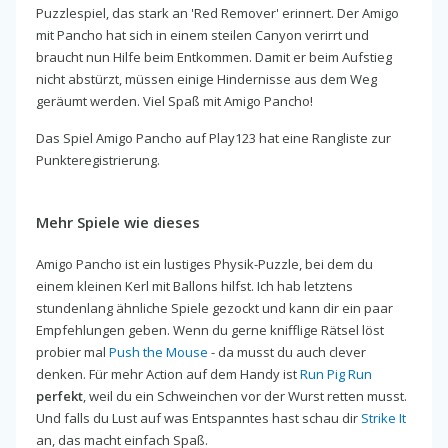
Puzzlespiel, das stark an 'Red Remover' erinnert. Der Amigo
mit Pancho hat sich in einem steilen Canyon verirrt und
braucht nun Hilfe beim Entkommen. Damit er beim Aufstieg
nicht abstürzt, müssen einige Hindernisse aus dem Weg
geräumt werden. Viel Spaß mit Amigo Pancho!
Das Spiel Amigo Pancho auf Play123 hat eine Rangliste zur
Punkteregistrierung.
Mehr Spiele wie dieses
Amigo Pancho ist ein lustiges Physik-Puzzle, bei dem du
einem kleinen Kerl mit Ballons hilfst. Ich hab letztens
stundenlang ähnliche Spiele gezockt und kann dir ein paar
Empfehlungen geben. Wenn du gerne knifflige Rätsel löst
probier mal
Push the Mouse
- da musst du auch clever
denken. Für mehr Action auf dem Handy ist
Run Pig Run
perfekt
, weil du ein Schweinchen vor der Wurst retten musst.
Und falls du Lust auf was Entspanntes hast schau dir
Strike It
an, das macht einfach Spaß.