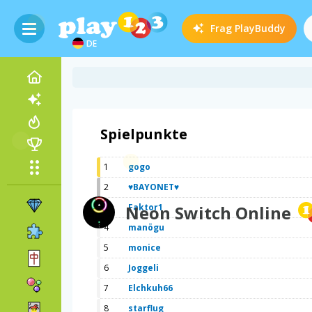
Frag
PlayBuddy
DE
Spielpunkte
1
gogo
2
♥BAYONET♥
3
Neon Switch Online
Faktor1
4
manögu
5
monice
6
Joggeli
7
Elchkuh66
8
starflug