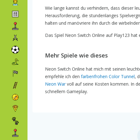
Wie lange kannst du verhindern, dass dieser leu
Herausforderung, die stundenlanges Spielvergn
halten und manövriere ihn durch die wirbelnde
Das Spiel Neon Switch Online auf Play123 hat e
Mehr Spiele wie dieses
Neon Switch Online hat mich mit seinen leucht
empfehle ich den
farbenfrohen Color Tunnel
, 
Neon War
voll auf seine Kosten kommen. In d
schnellem Gameplay.