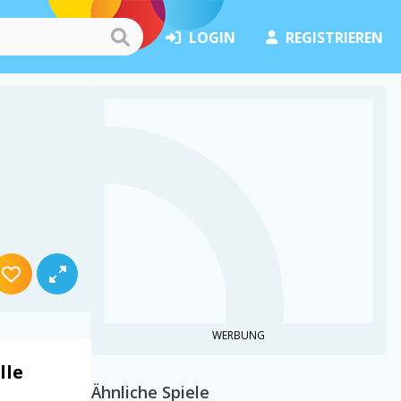
LOGIN
REGISTRIEREN
WERBUNG
lle
Ähnliche Spiele