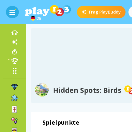
Frag
PlayBuddy
DE
Hidden Spots: Birds
Spielpunkte