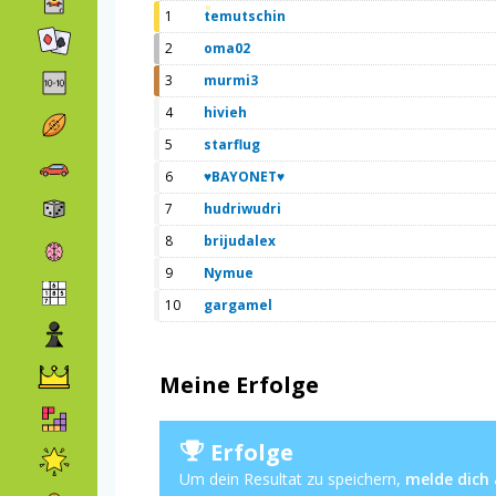
1
temutschin
2
oma02
3
murmi3
4
hivieh
5
starflug
6
♥BAYONET♥
7
hudriwudri
8
brijudalex
9
Nymue
10
gargamel
Meine Erfolge
Erfolge
Um dein Resultat zu speichern,
melde dich