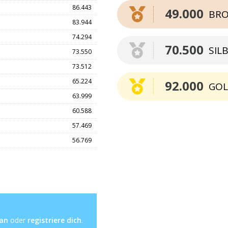
86.443
49.000
BRO
83.944
74.294
70.500
SIL
73.550
73.512
65.224
92.000
GO
63.999
60.588
57.469
56.769
 an
oder
registriere dich
.