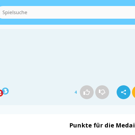
4
Punkte für die Medai