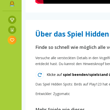
Über das Spiel Hidden
Finde so schnell wie möglich alle 
Versuche alle versteckten Details in den Vogelf
entdeckt hast. Du kannst den Hinweisknopf ben
Klicke auf
spiel beenden/spielstand 
Das Spiel Hidden Spots: Birds auf Play123 hat e
Entwickler: Zygomatic
Mehr Spiele wie dieses