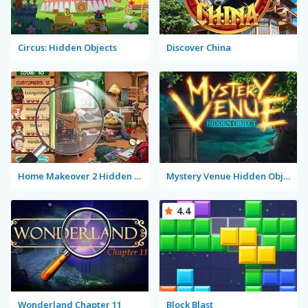
Circus: Hidden Objects
Discover China
Home Makeover 2 Hidden Object
Mystery Venue Hidden Object
4.4
Wonderland Chapter 11
Block Blast