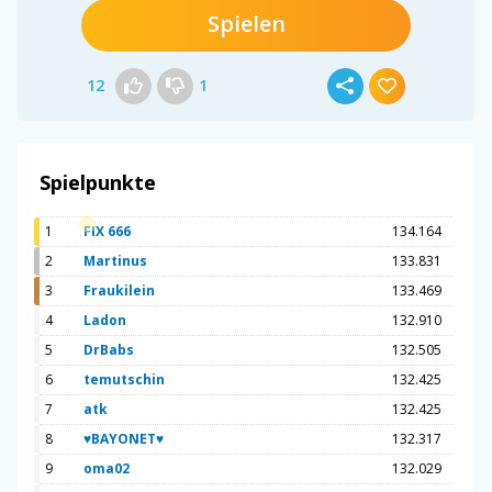
Spielen
12
1
Spielpunkte
1
FIX 666
134.164
2
Martinus
133.831
3
Fraukilein
133.469
4
Ladon
132.910
5
DrBabs
132.505
6
temutschin
132.425
7
atk
132.425
8
♥BAYONET♥
132.317
9
oma02
132.029