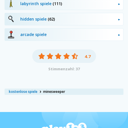
labyrinth spiele
(111)
hidden spiele
(62)
arcade spiele
4.7
Stimmenzahl: 37
kostenlose spiele
minesweeper