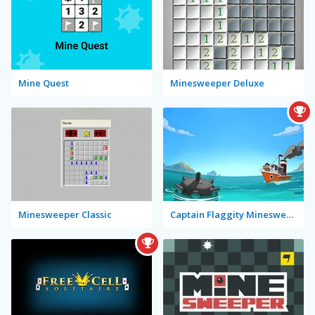
Mine Quest
Minesweeper Deluxe
Minesweeper Classic
Captain Flaggity Minesweeper