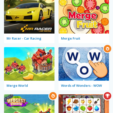
Mr Racer - Car Racing
Merge Fruit
Merge World
Words of Wonders - WOW