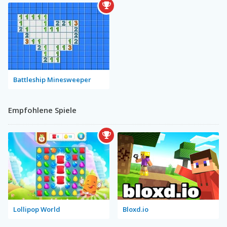
Battleship Minesweeper
Empfohlene Spiele
Lollipop World
Bloxd.io