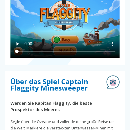
Über das Spiel Captain
Flaggity Minesweeper
Werden Sie Kapitän Flaggity, die beste
Prospektor des Meeres
Segle über die Ozeane und vollende deine große Reise um
die Welt! Markiere die versteckten Unterwasser-Minen mit