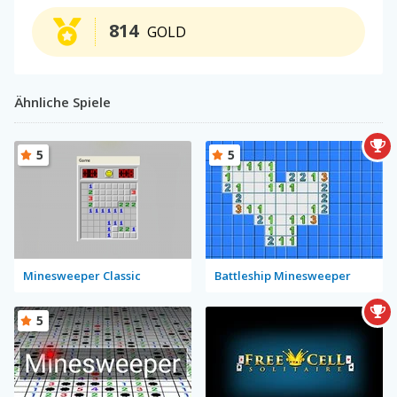
814
GOLD
Ähnliche Spiele
5
5
Minesweeper Classic
Battleship Minesweeper
5