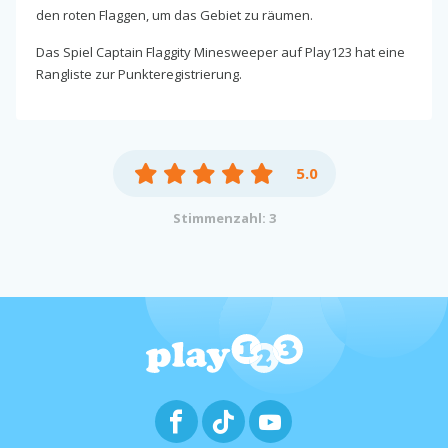
den roten Flaggen, um das Gebiet zu räumen.
Das Spiel Captain Flaggity Minesweeper auf Play123 hat eine
Rangliste zur Punkteregistrierung.
5.0
Stimmenzahl: 3