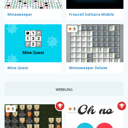
Minesweeper
Freecell Solitaire Mobile
5
Mine Quest
Minesweeper Deluxe
WERBUNG
5
5