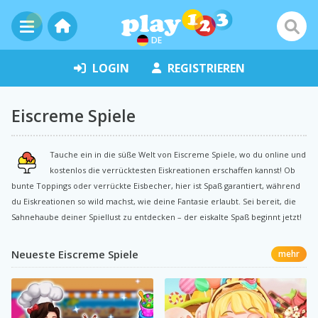
DE
LOGIN
REGISTRIEREN
Eiscreme Spiele
Tauche ein in die süße Welt von Eiscreme Spiele, wo du online und
kostenlos die verrücktesten Eiskreationen erschaffen kannst! Ob
bunte Toppings oder verrückte Eisbecher, hier ist Spaß garantiert, während
du Eiskreationen so wild machst, wie deine Fantasie erlaubt. Sei bereit, die
Sahnehaube deiner Spiellust zu entdecken – der eiskalte Spaß beginnt jetzt!
Neueste Eiscreme Spiele
mehr