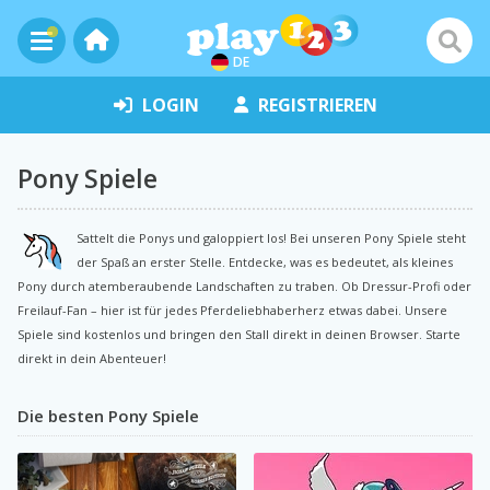
DE
LOGIN
REGISTRIEREN
Pony Spiele
Sattelt die Ponys und galoppiert los! Bei unseren Pony Spiele steht
der Spaß an erster Stelle. Entdecke, was es bedeutet, als kleines
Pony durch atemberaubende Landschaften zu traben. Ob Dressur-Profi oder
Freilauf-Fan – hier ist für jedes Pferdeliebhaberherz etwas dabei. Unsere
Spiele sind kostenlos und bringen den Stall direkt in deinen Browser. Starte
direkt in dein Abenteuer!
Die besten Pony Spiele