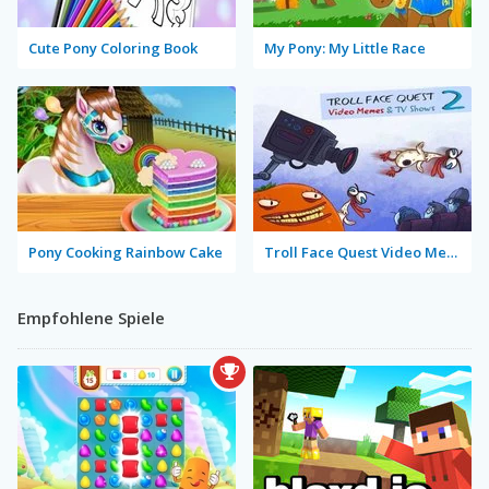
Cute Pony Coloring Book
My Pony: My Little Race
Pony Cooking Rainbow Cake
Troll Face Quest Video Memes & TV Shows: Part 2
Empfohlene Spiele