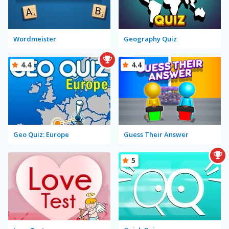
Wordmeister
Geography Quiz
4.4
4.4
Geo Quiz: Europe
Guess Their Answer
5