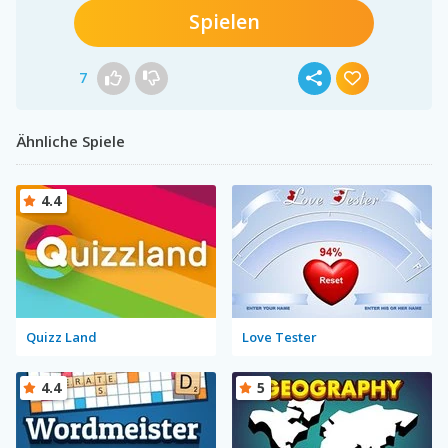
Spielen
7
Ähnliche Spiele
4.4
Quizz Land
Love Tester
4.4
5