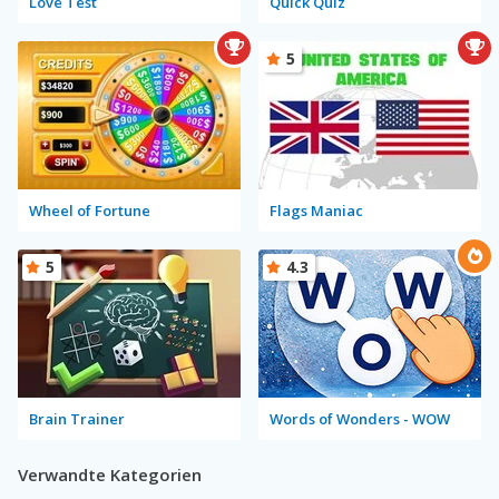
Love Test
Quick Quiz
5
Wheel of Fortune
Flags Maniac
5
4.3
Brain Trainer
Words of Wonders - WOW
Verwandte Kategorien