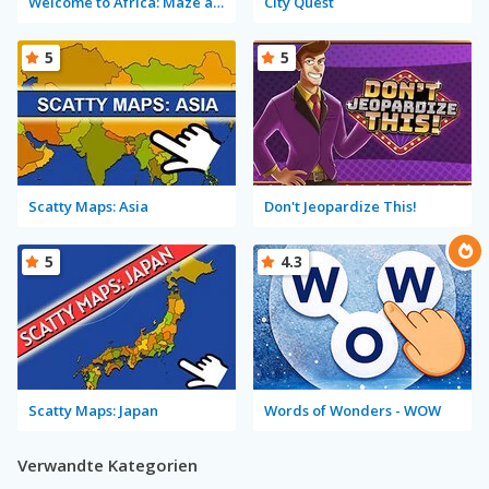
Welcome to Africa: Maze and Tourist
City Quest
5
5
Scatty Maps: Asia
Don't Jeopardize This!
5
4.3
Scatty Maps: Japan
Words of Wonders - WOW
Verwandte Kategorien