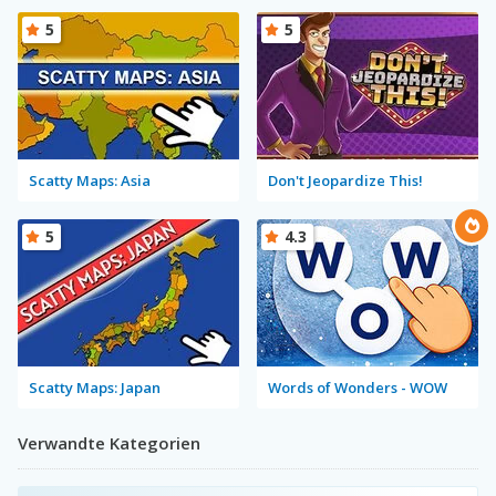
5
5
Scatty Maps: Asia
Don't Jeopardize This!
5
4.3
Scatty Maps: Japan
Words of Wonders - WOW
Verwandte Kategorien