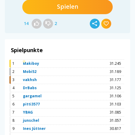
Spielen
14
2
Spielpunkte
1
Makiboy
31.245
2
Mobi52
31.189
3
vakhsh
31.177
4
DrBabs
31.125
5
gargamel
31.106
6
pitti3577
31.103
7
YBAG
31.085
8
junschel
31.057
9
Ines Jüttner
30.817