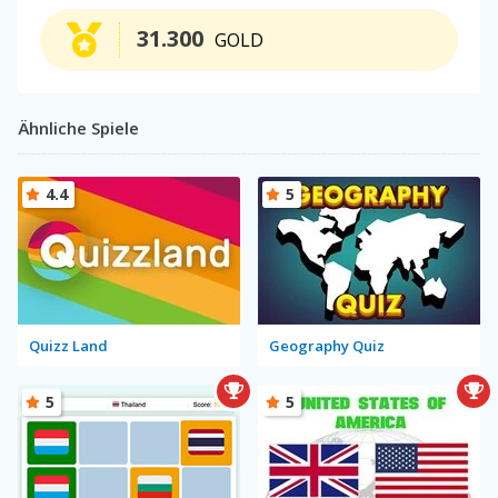
31.300
GOLD
Ähnliche Spiele
4.4
5
Quizz Land
Geography Quiz
5
5