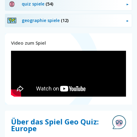
quiz spiele
(54)
geographie spiele
(12)
Video zum Spiel
Über das Spiel Geo Quiz:
Europe