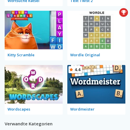
Wortsuche Rätsel
Text Twist 2
Kitty Scramble
Wordle Original
4.4
Wordscapes
Wordmeister
Verwandte Kategorien