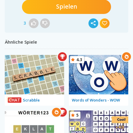
Spielen
3
Ähnliche Spiele
4.3
CHAT
Scrabble
Words of Wonders - WOW
5