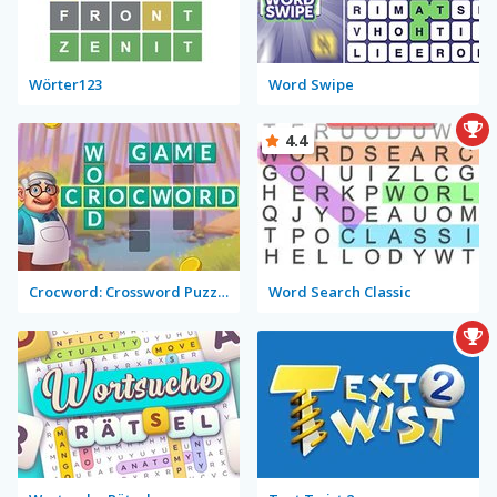
Wörter123
Word Swipe
4.4
Crocword: Crossword Puzzle Game
Word Search Classic