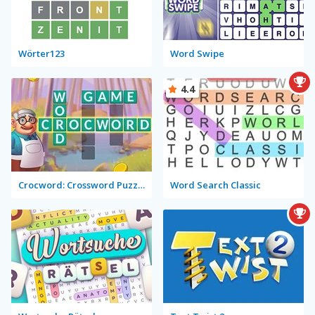
Wörter123
Word Swipe
4.4
Crocword: Crossword Puzzle Game
Word Search Classic