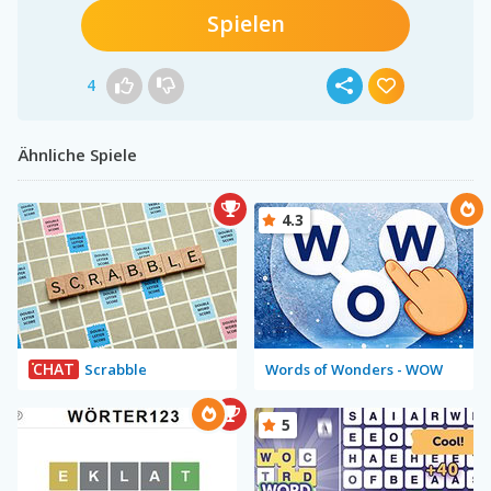
Spielen
4
Ähnliche Spiele
4.3
CHAT
Scrabble
Words of Wonders - WOW
5