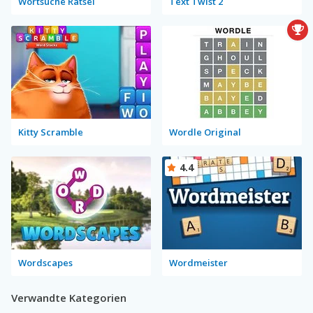
Wortsuche Rätsel
Text Twist 2
Kitty Scramble
Wordle Original
4.4
Wordscapes
Wordmeister
Verwandte Kategorien