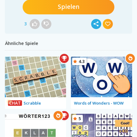
Spielen
3
Ähnliche Spiele
4.3
CHAT
Scrabble
Words of Wonders - WOW
5