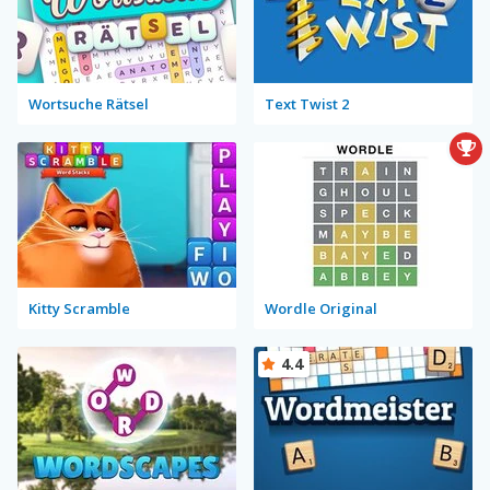
Wortsuche Rätsel
Text Twist 2
Kitty Scramble
Wordle Original
4.4