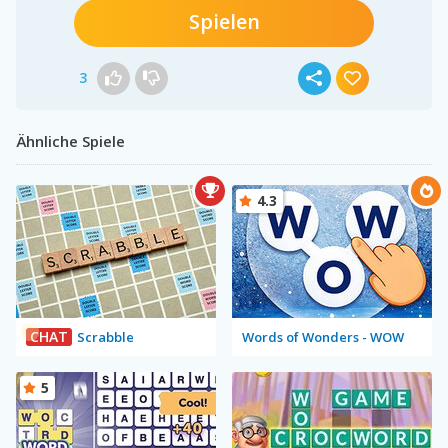
Spielen
3
Ähnliche Spiele
4.3
CHAT
Scrabble
Words of Wonders - WOW
5