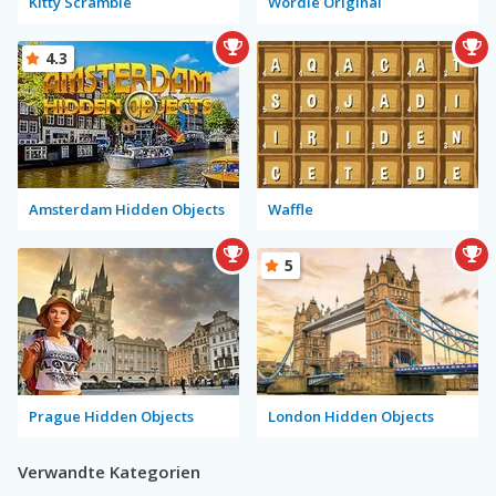
Kitty Scramble
Wordle Original
4.3
Amsterdam Hidden Objects
Waffle
5
Prague Hidden Objects
London Hidden Objects
Verwandte Kategorien