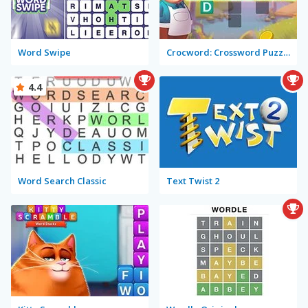
Word Swipe
Crocword: Crossword Puzzle Game
4.4
Word Search Classic
Text Twist 2