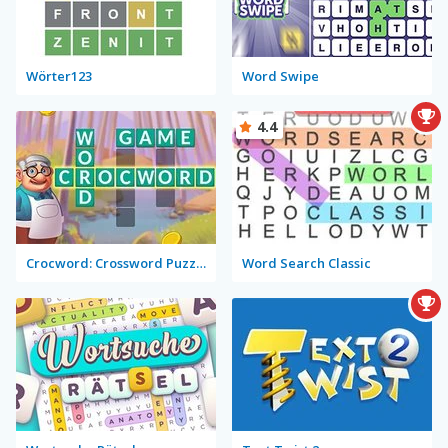
Wörter123
Word Swipe
4.4
Crocword: Crossword Puzzle Game
Word Search Classic