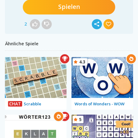
Spielen
2
Ähnliche Spiele
4.3
CHAT
Scrabble
Words of Wonders - WOW
5