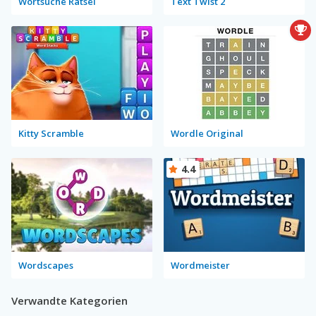
Wortsuche Rätsel
Text Twist 2
Kitty Scramble
Wordle Original
4.4
Wordscapes
Wordmeister
Verwandte Kategorien