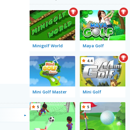
Minigolf World
Maya Golf
4.4
Mini Golf Master
Mini Golf
5
5