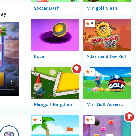
Soccer Dash
Minigolf Clash
day
5
Buca
Adam and Eve: Golf
5
Minigolf Kingdom
Mini Golf Adventures
5
5