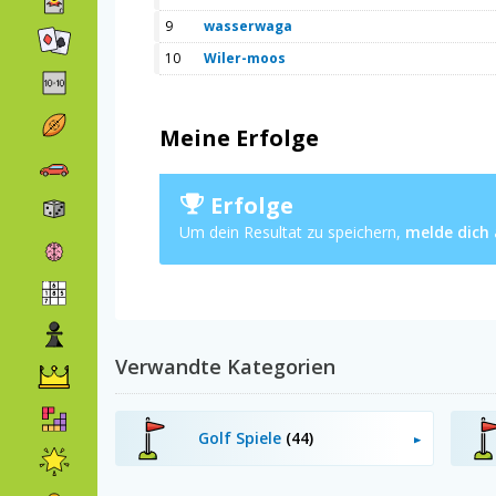
9
wasserwaga
10
Wiler-moos
Meine Erfolge
Erfolge
Um dein Resultat zu speichern,
melde dich
Verwandte Kategorien
Golf Spiele
(44)