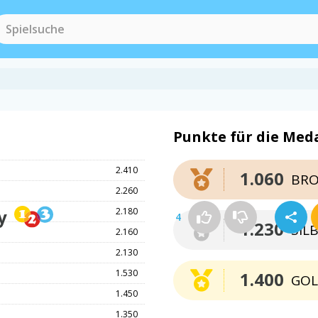
Punkte für die Meda
2.410
1.060
BRO
2.260
y
2.180
4
1.230
SIL
2.160
2.130
1.530
1.400
GO
1.450
1.350