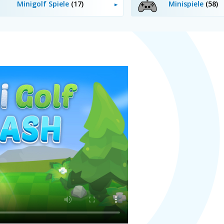
Minigolf Spiele
(17)
Minispiele
(58)