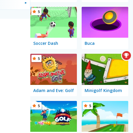
5
Soccer Dash
Buca
5
Adam and Eve: Golf
Minigolf Kingdom
5
5