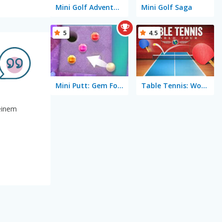
Mini Golf Adventures
Mini Golf Saga
5
4.5
Mini Putt: Gem Forest
Table Tennis: World Tour
deinem