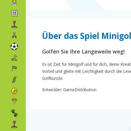
Über das Spiel Minigol
Golfen Sie Ihre Langeweile weg!
Es ist Zeit für Minigolf und für dich, deine Kre
Vorteil und gleite mit Leichtigkeit durch die 
Golfkünste.
Entwickler: GameDistribution