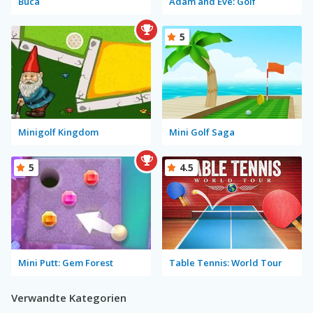
Buca
Adam and Eve: Golf
5
Minigolf Kingdom
Mini Golf Saga
5
4.5
Mini Putt: Gem Forest
Table Tennis: World Tour
Verwandte Kategorien