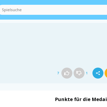
7
1
Punkte für die Medai