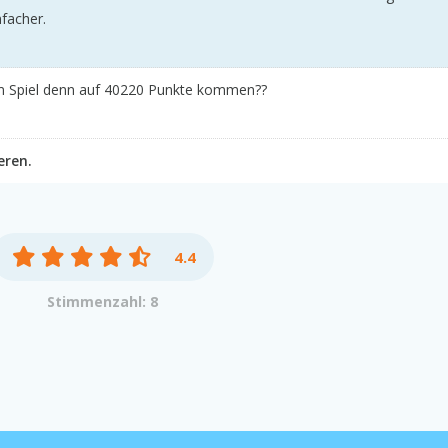
nfacher.
m Spiel denn auf 40220 Punkte kommen??
eren.
4.4
Stimmenzahl: 8