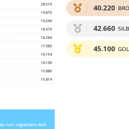
28.510
40.220
BRO
19.670
19.290
42.660
SIL
18.370
18.284
17.380
45.100
GO
16.154
16.100
15.880
15.814
 an
oder
registriere dich
.