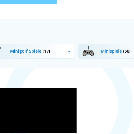
Minigolf Spiele
(17)
Minispiele
(58)