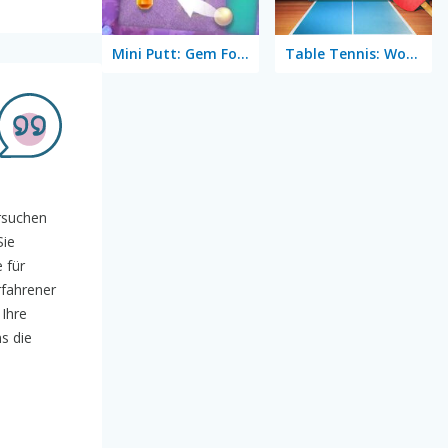
Mini Putt: Gem Forest
Table Tennis: World Tour
ersuchen
Sie
 für
rfahrener
 Ihre
s die