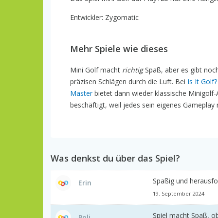
Entwickler: Zygomatic
Mehr Spiele wie dieses
Mini Golf macht
richtig
Spaß, aber es gibt noch
präzisen Schlägen durch die Luft. Bei
Is It Golf?
Master
bietet dann wieder klassische Minigolf-
beschäftigt, weil jedes sein eigenes Gameplay m
Was denkst du über das Spiel?
Spaßig und herausford
Erin
19. September 2024
Spiel macht Spaß, ob
Poli