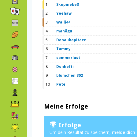
1
Skupineke3
2
Yeehaw
3
Walli44
4
manögu
5
Donaukapitaen
6
Tammy
7
sommerlust
8
Donhefti
9
blümchen 302
10
Pete
Meine Erfolge
Erfolge
Um dein Resultat zu speichern,
melde dich