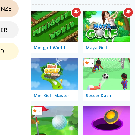
NZE
BER
Minigolf World
Maya Golf
LD
5
Mini Golf Master
Soccer Dash
5