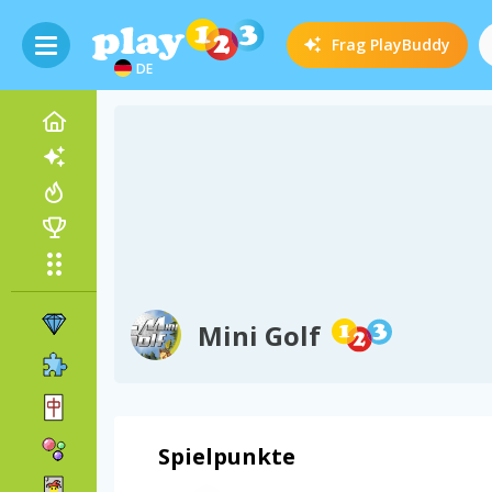
Frag
PlayBuddy
DE
Mini Golf
Spielpunkte