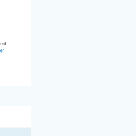
 mit
lf