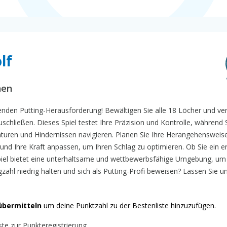
lf
hen
nenden Putting-Herausforderung! Bewältigen Sie alle 18 Löcher und v
schließen. Dieses Spiel testet Ihre Präzision und Kontrolle, während 
turen und Hindernissen navigieren. Planen Sie Ihre Herangehensweise
 und Ihre Kraft anpassen, um Ihren Schlag zu optimieren. Ob Sie ein e
Spiel bietet eine unterhaltsame und wettbewerbsfähige Umgebung, um
zahl niedrig halten und sich als Putting-Profi beweisen? Lassen Sie un
übermitteln
um deine Punktzahl zu der Bestenliste hinzuzufügen.
ste zur Punkteregistrierung.