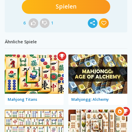
Spielen
6
1
Ähnliche Spiele
Mahjong Titans
Mahjongg: Alchemy