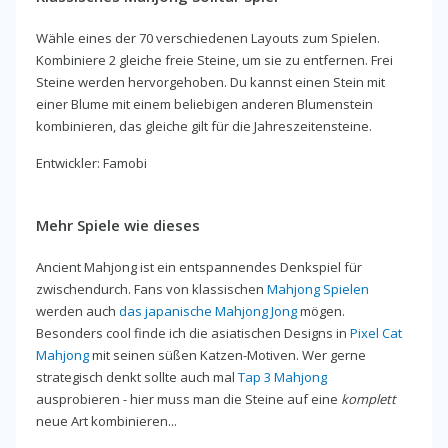
Wähle eines der 70 verschiedenen Layouts zum Spielen.
Kombiniere 2 gleiche freie Steine, um sie zu entfernen. Frei
Steine werden hervorgehoben. Du kannst einen Stein mit
einer Blume mit einem beliebigen anderen Blumenstein
kombinieren, das gleiche gilt für die Jahreszeitensteine.
Entwickler: Famobi
Mehr Spiele wie dieses
Ancient Mahjong ist ein entspannendes Denkspiel für
zwischendurch. Fans von klassischen
Mahjong Spielen
werden auch
das japanische Mahjong Jong
mögen.
Besonders cool finde ich die asiatischen Designs in
Pixel Cat
Mahjong
mit seinen süßen Katzen-Motiven. Wer gerne
strategisch denkt sollte auch mal
Tap 3 Mahjong
ausprobieren - hier muss man die Steine auf eine
komplett
neue Art kombinieren...