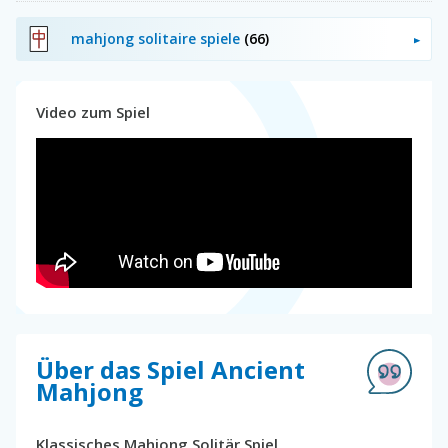
mahjong solitaire spiele
(66)
Video zum Spiel
Über das Spiel Ancient
Mahjong
Klassisches Mahjong Solitär Spiel