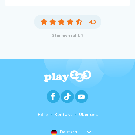
4.3
Stimmenzahl: 7
Hilfe
Kontakt
Über uns
Deutsch