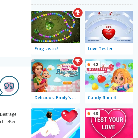
Frogtastic!
Love Tester
4.2
Delicious: Emily's New Beginning
Candy Rain 4
4.3
 Beiträge
schließen