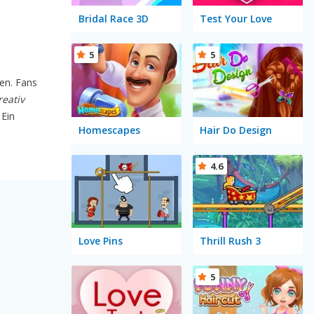
Bridal Race 3D
Test Your Love
5
5
ten. Fans
reativ
 Ein
Homescapes
Hair Do Design
4.6
Love Pins
Thrill Rush 3
5