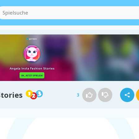
tories
3