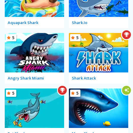
Aquapark Shark
Shark.Io
5
5
Angry Shark Miami
Shark Attack
5
5