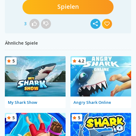
Spielen
3
Ähnliche Spiele
5
4.2
My Shark Show
Angry Shark Online
5
5