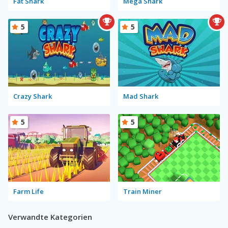
Fat Shark
Mega Shark
5
5
Crazy Shark
Mad Shark
5
5
Farm Life
Train Miner
Verwandte Kategorien