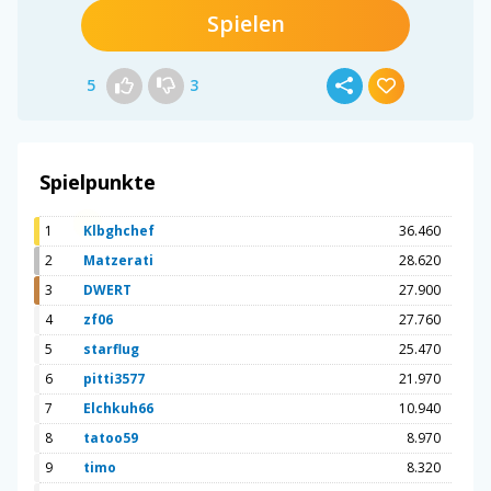
Spielen
5
3
Spielpunkte
1
Klbghchef
36.460
2
Matzerati
28.620
3
DWERT
27.900
4
zf06
27.760
5
starflug
25.470
6
pitti3577
21.970
7
Elchkuh66
10.940
8
tatoo59
8.970
9
timo
8.320