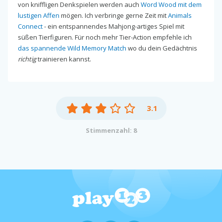
von kniffligen Denkspielen werden auch
Word Wood mit dem
lustigen Affen
mögen. Ich verbringe gerne Zeit mit
Animals
Connect
- ein entspannendes Mahjong-artiges Spiel mit
süßen Tierfiguren. Für noch mehr Tier-Action empfehle ich
das spannende Wild Memory Match
wo du dein Gedächtnis
richtig
trainieren kannst.
3.1
Stimmenzahl: 8