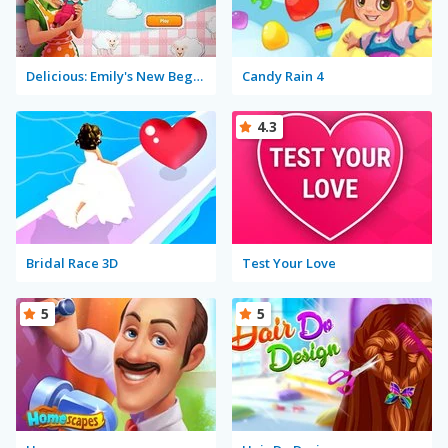
Delicious: Emily's New Beginning
Candy Rain 4
4.3
Bridal Race 3D
Test Your Love
5
5