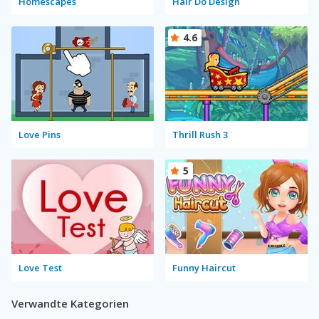
Homescapes
Hair Do Design
4.6
Love Pins
Thrill Rush 3
5
Love Test
Funny Haircut
Verwandte Kategorien