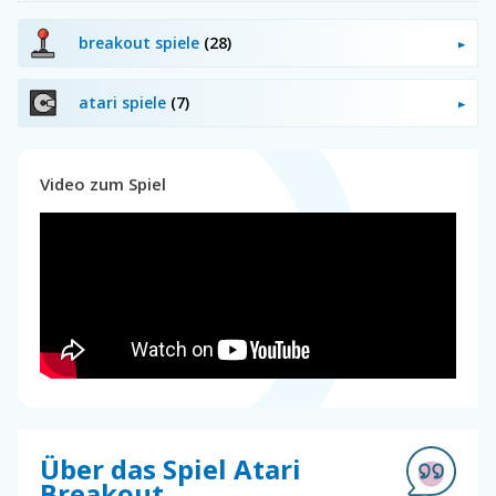
breakout spiele
(28)
atari spiele
(7)
Video zum Spiel
Über das Spiel Atari
Breakout