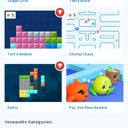
Shape Grid
Tetra Block
5
5
Tetrix Mobile
Chomp Chase
Rotris
Pac-Xon New Realms
Verwandte Kategorien