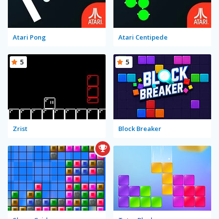
Atari Pong
Atari Centipede
5
5
Zrist
Block Breaker