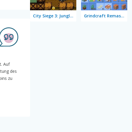
City Siege 3: Jungle Siege Fubar Level Pack
Grindcraft Remastered
t. Auf
htung des
oins zu