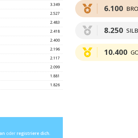
3.349
6.100
BRO
2.527
2.483
8.250
SIL
2.418
2.400
2.196
10.400
G
2.117
2.099
1.881
1.826
 an
oder
registriere dich
.