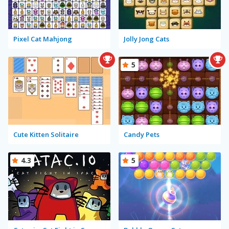
Pixel Cat Mahjong
Jolly Jong Cats
5
Cute Kitten Solitaire
Candy Pets
4.3
5