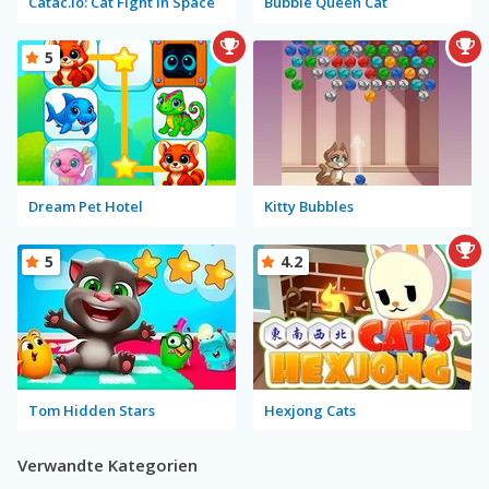
Catac.io: Cat Fight in Space
Bubble Queen Cat
5
Dream Pet Hotel
Kitty Bubbles
5
4.2
Tom Hidden Stars
Hexjong Cats
Verwandte Kategorien