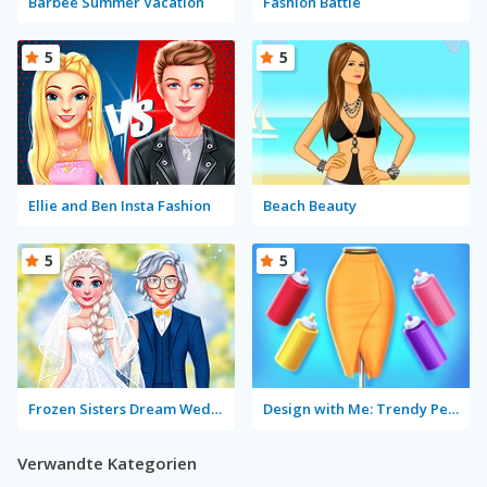
Barbee Summer Vacation
Fashion Battle
5
5
Ellie and Ben Insta Fashion
Beach Beauty
5
5
Frozen Sisters Dream Wedding
Design with Me: Trendy Pencil skirt
Verwandte Kategorien