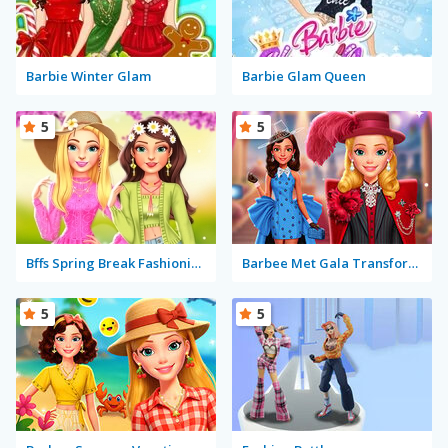
Barbie Winter Glam
Barbie Glam Queen
5
5
Bffs Spring Break Fashionista
Barbee Met Gala Transformation
5
5