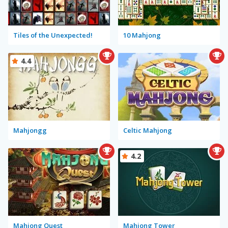
Tiles of the Unexpected!
10 Mahjong
4.4
Mahjongg
Celtic Mahjong
4.2
Mahjong Quest
Mahjong Tower