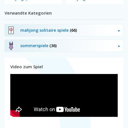
Verwandte Kategorien
mahjong solitaire spiele
(66)
sommerspiele
(36)
Video zum Spiel