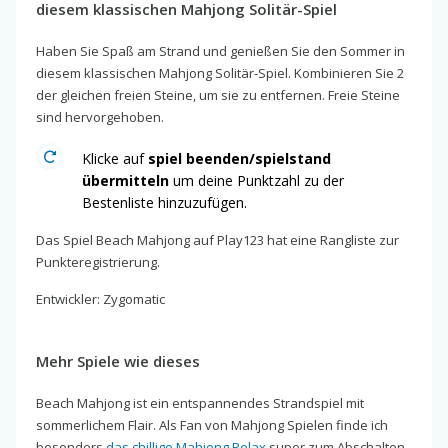
diesem klassischen Mahjong Solitär-Spiel
Haben Sie Spaß am Strand und genießen Sie den Sommer in
diesem klassischen Mahjong Solitär-Spiel. Kombinieren Sie 2
der gleichen freien Steine, um sie zu entfernen. Freie Steine
sind hervorgehoben.
Klicke auf
spiel beenden/spielstand
übermitteln
um deine Punktzahl zu der
Bestenliste hinzuzufügen.
Das Spiel Beach Mahjong auf Play123 hat eine Rangliste zur
Punkteregistrierung.
Entwickler: Zygomatic
Mehr Spiele wie dieses
Beach Mahjong ist ein entspannendes Strandspiel mit
sommerlichem Flair. Als Fan von Mahjong Spielen finde ich
besonders
das chillige Mahjong Relax
super zum Abschalten.