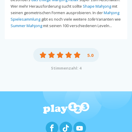
Wer mehr Herausforderung sucht sollte
Shape Mahjong
mit
seinen geometrischen Formen ausprobieren. In der
Mahjong
Spielesammlung
gibt es noch viele weitere
tolle
Varianten wie
Summer Mahjong
mit seinen 100 verschiedenen Leveln...
5.0
Stimmenzahl: 4