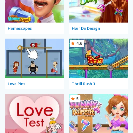
Homescapes
Hair Do Design
4.6
Love Pins
Thrill Rush 3
5