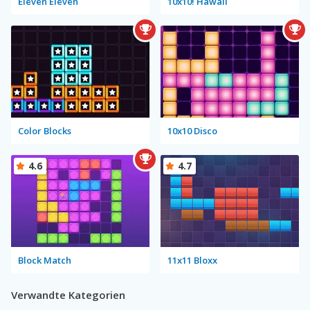
Eleven Eleven
10x10! Hawaii
Color Blocks
10x10 Disco
4.6
4.7
Block Match
11x11 Bloxx
Verwandte Kategorien