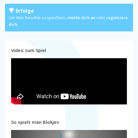
Erfolge
Um dein Resultat zu speichern,
melde dich an
oder
registriere
dich
.
Video zum Spiel
So spielt man Blokjes