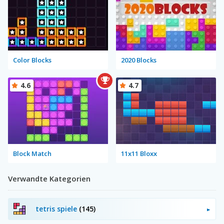
Color Blocks
2020 Blocks
4.6
4.7
Block Match
11x11 Bloxx
Verwandte Kategorien
tetris spiele
(145)