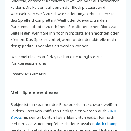
Spielfeld, entweder komplett auf weißen oder auf schwarzen
Feldern. Die Felder, auf denen der Block platziert wird,
wechseln von Weiß zu Schwarz oder umgekehrt. Füllen Sie
das Spielfeld komplett mit Weiß oder Schwarz, um den
Punktemultiplikator zu erhöhen. Sie können einen Block zur
Seite legen, wenn Sie ihn noch nicht platzieren möchten oder
können. Das Spiel ist vorbei, wenn weder der aktuelle noch
der geparkte Block platziert werden können.
Das Spiel Blokjes auf Play123 hat eine Rangliste zur
Punkteregistrierung.
Entwickler: GamePix
Mehr Spiele wie dieses
Blokjes ist ein spannendes Blockpuzzle mit schwarz-weißen
Feldern. Fans von kniffligen Denkspielen werden auch
2020
Blocks
mit seinen bunten Tetris-Elementen
lieben
. Für noch
mehr Puzzle-Action empfehle ich den Klassiker
Block Champ
,
bei dem ich selbst stundenlang versuche, meinen Highscore