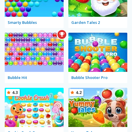
Smarty Bubbles
Garden Tales 2
Bubble Hit
Bubble Shooter Pro
4.3
4.2