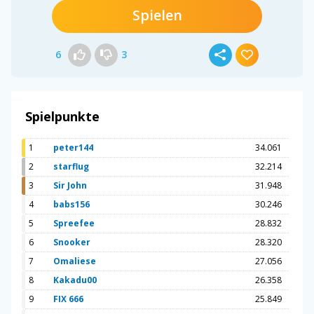
Spielen
6
3
Spielpunkte
1
peter144
34.061
2
starflug
32.214
3
Sir John
31.948
4
babs156
30.246
5
Spreefee
28.832
6
Snooker
28.320
7
Omaliese
27.056
8
Kakadu00
26.358
9
FIX 666
25.849