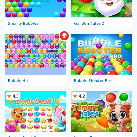
Smarty Bubbles
Garden Tales 2
Bubble Hit
Bubble Shooter Pro
4.3
4.2