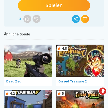
Spielen
3
Ähnliche Spiele
4.8
Dead Zed
Cursed Treasure 2
4.2
5