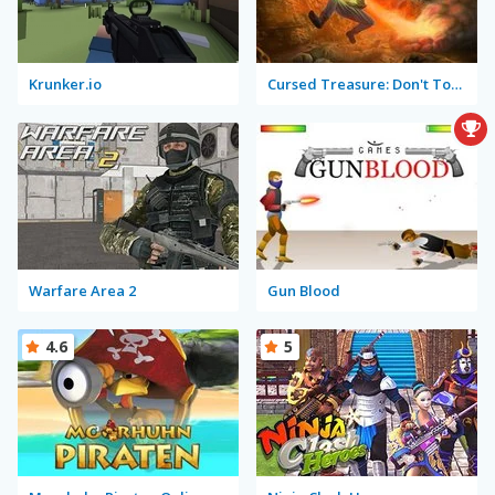
Krunker.io
Cursed Treasure: Don't Touch My Gems!
Warfare Area 2
Gun Blood
4.6
5