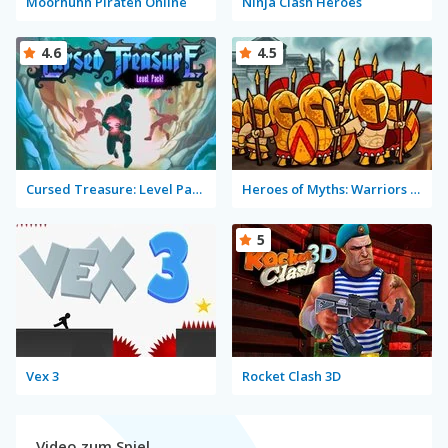
Moorhuhn Piraten Online
Ninja Clash Heroes
4.6
4.5
Cursed Treasure: Level Pack!
Heroes of Myths: Warriors of Gods
5
Vex 3
Rocket Clash 3D
Video zum Spiel