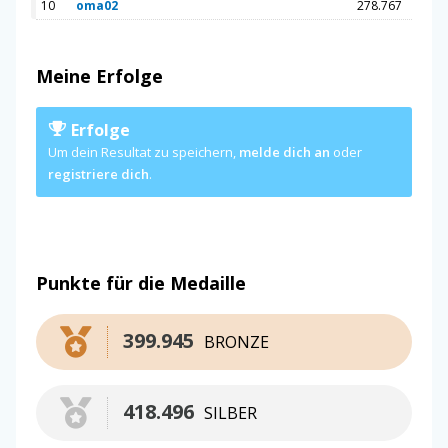
10
oma02
278.767
Meine Erfolge
Erfolge
Um dein Resultat zu speichern,
melde dich an
oder
registriere dich
.
Punkte für die Medaille
399.945
BRONZE
418.496
SILBER