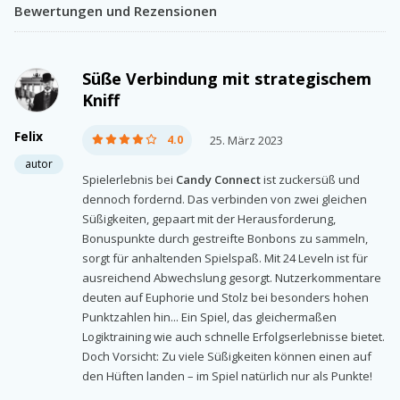
Bewertungen und Rezensionen
Süße Verbindung mit strategischem
Kniff
Felix
4.0
25. März 2023
autor
Spielerlebnis bei
Candy Connect
ist zuckersüß und
dennoch fordernd. Das verbinden von zwei gleichen
Süßigkeiten, gepaart mit der Herausforderung,
Bonuspunkte durch gestreifte Bonbons zu sammeln,
sorgt für anhaltenden Spielspaß. Mit 24 Leveln ist für
ausreichend Abwechslung gesorgt. Nutzerkommentare
deuten auf Euphorie und Stolz bei besonders hohen
Punktzahlen hin... Ein Spiel, das gleichermaßen
Logiktraining wie auch schnelle Erfolgserlebnisse bietet.
Doch Vorsicht: Zu viele Süßigkeiten können einen auf
den Hüften landen – im Spiel natürlich nur als Punkte!