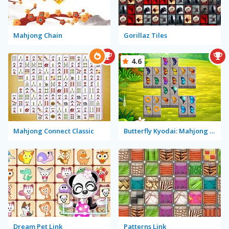
Mahjong Chain
Gorillaz Tiles
4.6
Mahjong Connect Classic
Butterfly Kyodai: Mahjong Connect
Dream Pet Link
Patterns Link