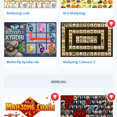
Mahjong Link
Kris Mahjong
Butterfly Kyodai HD
Mahjong Connect 2
WERBUNG