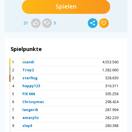
Spielen
21
3
Spielpunkte
1
mandi
4.553.560
2
Trixy2
1.282.660
3
starflug
328.630
4
happy123
316.311
5
FIX 666
305.258
6
Chrissymac
298.424
7
langerik
287.994
8
amaryliz
282.220
9
slay6
280.388